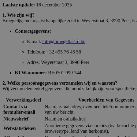
Laatste update:
16 december 2025
1. Wie zijn wij?
Bruegelijs, met maatschappelijke zetel te Weyerstraat 3, 3990 Peer, 
Contactgegevens:
E-mail:
info@bruegelbistro.be
Telefoon: +32
495 76 46 56
Adres: Weyerstraat 3, 3990 Peer
BTW-nummer:
BE0501.999.744
2. Welke persoonsgegevens verzamelen wij en waarom?
Wij verzamelen enkel gegevens die noodzakelijk zijn voor specifieke,
Verwerkingsdoel
Voorbeelden van Gegevens
Contact via
Naam, e-mailadres, eventueel telefoonnummer 
formulier/email
van uw bericht.
Nieuwsbrief
Naam en e-mailadres
.
Anonieme gegevens via cookies (bv. bezochte p
Webstatistieken
browsertype, land van herkomst)
.