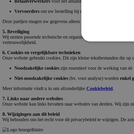
Betaalverwerkers
voor het afhandelen van online betalingen.
Vervoerders
om uw bestelling bij u te kunnen afleveren.
Deze partijen mogen uw gegevens alleen verwerken in opdracht van ons 
5. Beveiliging
Wij nemen passende technische en organisatorische maatregelen om uw
vertrouwelijkheid.
6. Cookies en vergelijkbare technieken
Onze website gebruikt cookies. Dit zijn kleine tekstbestanden die o
Noodzakelijke cookies
zijn essentieel voor de werking van de 
Niet-noodzakelijke cookies
(bv. voor analyse) worden
enkel 
Meer informatie vindt u in ons afzonderlijke
Cookiebeleid
.
7. Links naar andere websites
Onze website kan links bevatten naar websites van derden. Wij zijn n
8. Wijzigingen aan dit beleid
Wij behouden ons het recht voor dit privacybeleid te wijzigen. De act