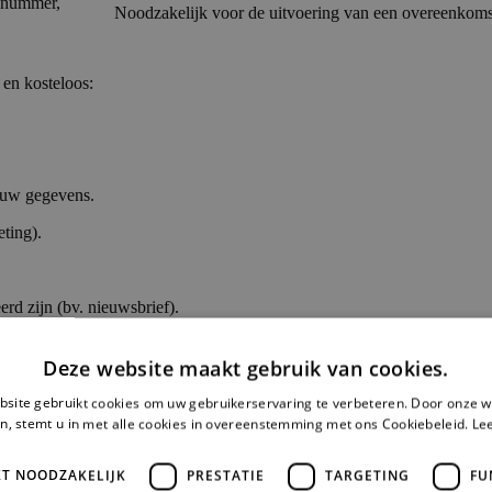
onnummer,
Noodzakelijk voor de uitvoering van een overeenkoms
 en kosteloos:
 uw gegevens.
ting).
rd zijn (bv. nieuwsbrief).
gevens in punt 1. Wij reageren binnen één maand. U heeft ook het recht
Deze website maakt gebruik van cookies.
site gebruikt cookies om uw gebruikerservaring te verbeteren. Door onze w
 met strikt noodzakelijke derde partijen, zoals:
n, stemt u in met alle cookies in overeenstemming met ons Cookiebeleid.
Le
ch ondersteunen.
KT NOODZAKELIJK
PRESTATIE
TARGETING
FU