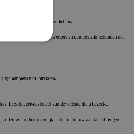
 alleen als dit wettelijk verplicht is
.
iseerde toegang
. Onze medewerkers en partners zijn gebonden aan
altijd aanpassen of intrekken.
tes. Lees het privacybeleid van de website die u bezoekt
.
ng zullen wij, indien mogelijk, actief onder uw aandacht brengen
.