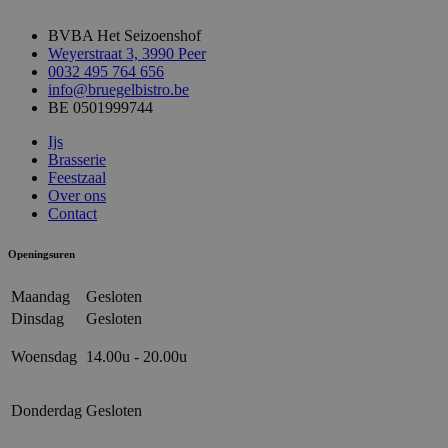
BVBA Het Seizoenshof
Weyerstraat 3, 3990 Peer
0032 495 764 656
info@bruegelbistro.be
BE 0501999744
Ijs
Brasserie
Feestzaal
Over ons
Contact
Openingsuren
Maandag
Gesloten
Dinsdag
Gesloten
Woensdag
14.00u - 20.00u
Donderdag
Gesloten