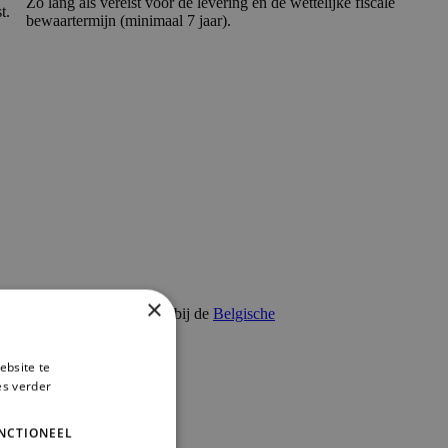
Zo lang als vereist voor de levering en de wettelijke fiscale
t
.
bewaartermijn (minimaal 7 jaar).
×
 om een klacht in te dienen bij de
Belgische
ebsite te
es verder
NCTIONEEL