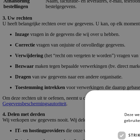
Afhandeling
Naam, facturatie- en leveradres, e-mail, telefo
bestellingen
bestelgegevens.
3. Uw rechten
U heeft belangrijke rechten over uw gegevens
. U kan, op elk moment
Inzage
vragen in de gegevens die wij over u hebben.
Correctie
vragen van onjuiste of onvolledige gegevens.
Verwijdering
(het “recht om vergeten te worden”) vragen van
Bezwaar
maken tegen bepaalde verwerkingen (bv. direct marke
Dragen
van uw gegevens naar een andere organisatie.
Toestemming
intrekken
voor verwerkingen die daarop gebasee
Om deze rechten uit te oefenen, neemt u contact met ons op via de ge
Gegevensbeschermingsautoriteit
.
4. Delen met derden
Deze web
Wij verkopen uw gegevens nooit. Wij delen uw persoonsgegevens enkel
gebruike
IT- en hostingproviders
die onze website en systemen technis
STRI