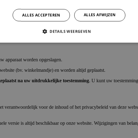
ALLES AFWIJZEN
ALLES ACCEPTEREN
en volgens onze instructies. Wij delen gegevens met overheidsinstanties
DETAILS WEERGEVEN
 persoonsgegevens te beschermen tegen verlies, diefstal of ongeautor
p uw apparaat worden opgeslagen
.
website (bv. winkelmandje) en worden altijd geplaatst
.
geplaatst na uw uitdrukkelijke toestemming
. U kunt uw toestemming 
iet verantwoordelijk voor de inhoud of het privacybeleid van deze websi
uele versie is altijd beschikbaar op onze website. Wijzigingen van bela